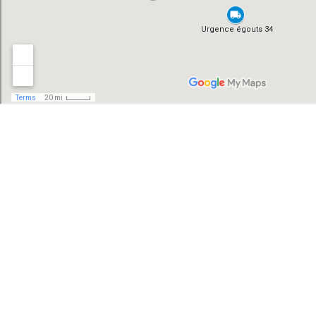
Actualités
Inspection vidéo des tuyaux et évacuations de piscine
Canalisations bouchées par des racines
Débouchage et curage de canalisation avec inspection caméra
Inspection caméra de canalisations déformées
Canalisation bouchée par des racines
Prestations