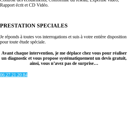
Rapport écrit et CD Vidéo.
PRESTATION SPECIALES
Je réponds à toutes vos interrogations et suis à votre entière disposition
pour toute étude spéciale.
Avant chaque intervention, je me déplace chez vous pour réaliser
un diagnostic et vous propose systématiquement un devis gratuit,
ainsi, vous n’avez pas de surprise…
06 27 21 20 84
Actualités
Inspection vidéo des tuyaux et évacuations de piscine
Canalisations bouchées par des racines
Débouchage et curage de canalisation avec inspection caméra