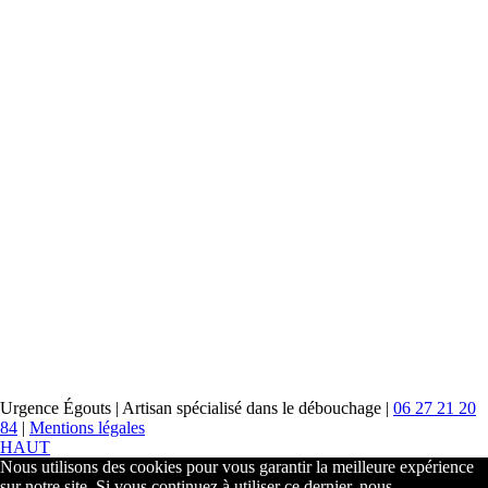
canalisation
canalisations
diagnostic débouchage
débouchage racines
découchage
canalisation
inspection piscine
Facebook
Urgence Égouts | Artisan spécialisé dans le débouchage |
06 27 21 20
84
|
Mentions légales
HAUT
Nous utilisons des cookies pour vous garantir la meilleure expérience
sur notre site. Si vous continuez à utiliser ce dernier, nous